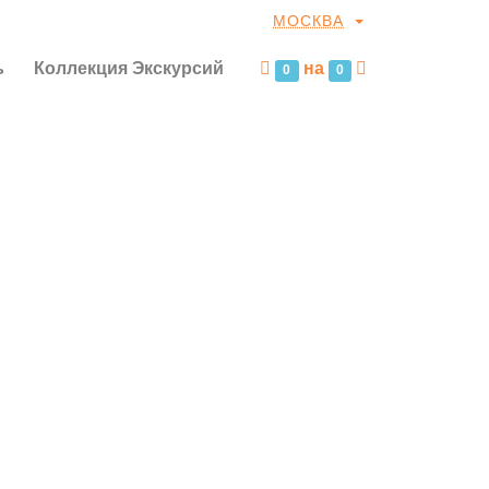
МОСКВА
ь
Коллекция Экскурсий
на
0
0
ВСЁ ПОД КЛЮЧ
Экскурсии, билеты в музеи, питание,
проживание