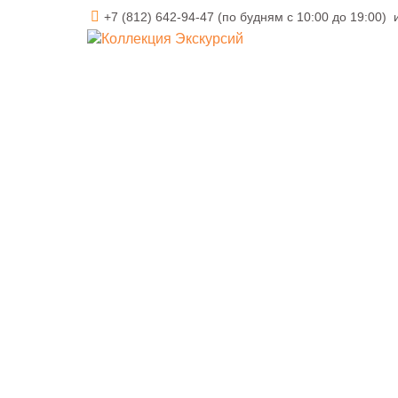
+7 (812) 642-94-47
(по будням с 10:00 до 19:00)
НАДЕЖНО
Москва
Экскурсии для школьников 
Экскурсии для школьн
Мы оформляем договор и принимаем
оплату только официально
Какие экскурсии для школьников быв